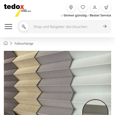
Zum
Inhalt
springen
Immer günstig
Bester Service
Shop
und
Ratgeber
Startseite
Faltvorhänge
durchsuchen