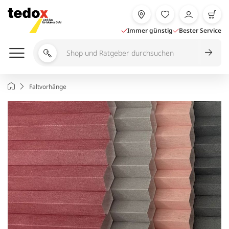
Zum
Inhalt
springen
Immer günstig
Bester Service
Shop
und
Ratgeber
Startseite
Faltvorhänge
durchsuchen