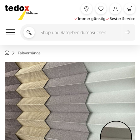
Zum
Inhalt
springen
Immer günstig
Bester Service
Shop
und
Ratgeber
Startseite
Faltvorhänge
durchsuchen