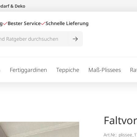
edarf & Deko
ig
Bester Service
Schnelle Lieferung
n
Fertiggardinen
Teppiche
Maß-Plissees
Ra
Faltvo
Art.Nr.:
plissee_