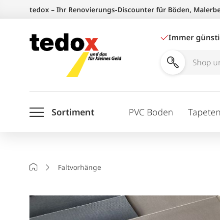
Zum
tedox – Ihr Renovierungs-Discounter für Böden, Malerb
Inhalt
springen
Immer günst
Shop
und
Ratgeber
Sortiment
PVC Boden
Tapete
durchsuchen
Startseite
Faltvorhänge