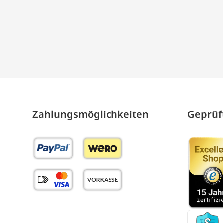
Zahlungs­möglich­keiten
Geprüft