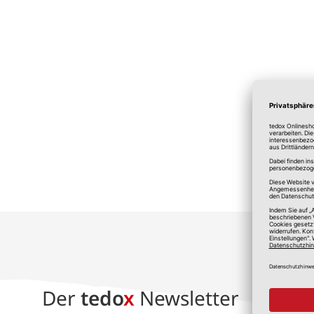
*A
Der
tedo
x
Newsletter