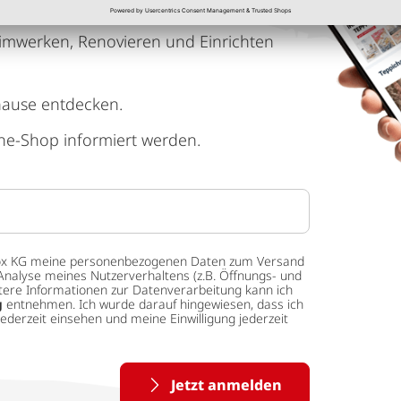
imwerken, Renovieren und Einrichten
hause entdecken.
ne-Shop informiert werden.
 tedox KG meine personenbezogenen Daten zum Versand
Analyse meines Nutzerverhaltens (z.B. Öffnungs- und
eitere Informationen zur Datenverarbeitung kann ich
g
entnehmen. Ich wurde darauf hingewiesen, dass ich
ederzeit einsehen und meine Einwilligung jederzeit
Jetzt anmelden