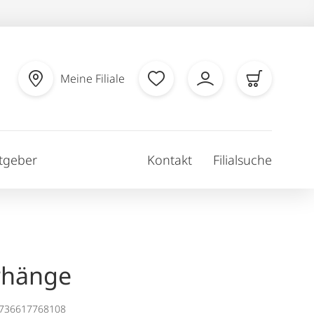
Meine Filiale
tgeber
Kontakt
Filialsuche
rhänge
1736617768108