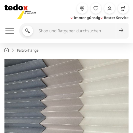
Zum
Inhalt
springen
Immer günstig
Bester Service
Shop
und
Ratgeber
Startseite
Faltvorhänge
durchsuchen