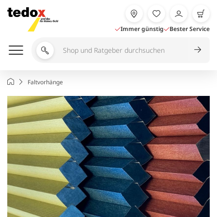
Zum
Inhalt
springen
Immer günstig
Bester Service
Shop
und
Ratgeber
Startseite
Faltvorhänge
durchsuchen