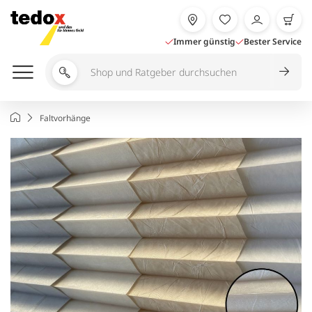
Zum
Inhalt
springen
Immer günstig
Bester Service
Shop
und
Ratgeber
Startseite
Faltvorhänge
durchsuchen