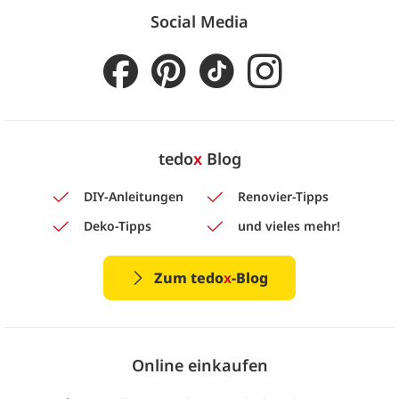
Social Media
tedo
x
Blog
DIY-Anleitungen
Renovier-Tipps
Deko-Tipps
und vieles mehr!
Zum tedo
x
-Blog
Online einkaufen