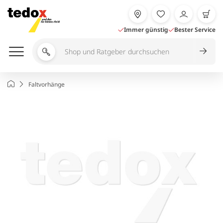
Zum
Inhalt
springen
Immer günstig
Bester Service
Shop
und
Ratgeber
Startseite
Faltvorhänge
durchsuchen