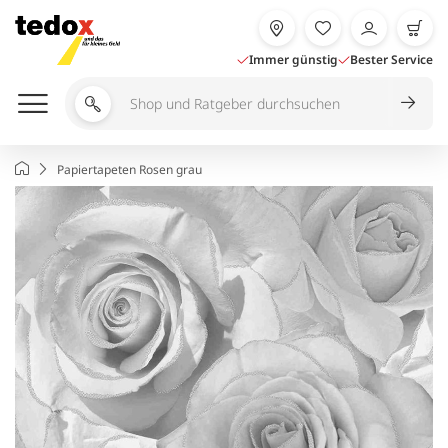
Zum
Inhalt
springen
Immer günstig
Bester Service
Shop
und
Ratgeber
Startseite
Papiertapeten Rosen grau
durchsuchen