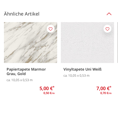
Ähnliche Artikel
Merken
Merk
Papiertapete Marmor
Vinyltapete Uni Weiß
Grau, Gold
ca. 10,05 x 0,53 m
ca. 10,05 x 0,53 m
5,00 €
*
7,00 €
*
0,50 €
0,70 €
/m
/m