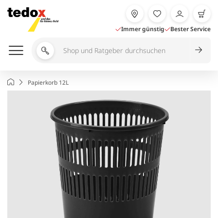
Zum
Inhalt
springen
Immer günstig
Bester Service
Shop
und
Ratgeber
Startseite
Papierkorb 12L
durchsuchen