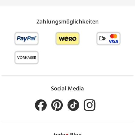
Zahlungs­möglich­keiten
Social Media
tedo
x
Blog