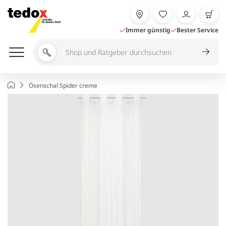
Zum
Inhalt
springen
Immer günstig
Bester Service
Shop
und
Ratgeber
Startseite
Ösenschal Spider creme
durchsuchen