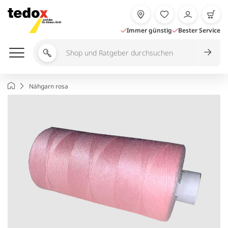
Zum
Inhalt
springen
Immer günstig
Bester Service
Shop
und
Ratgeber
Startseite
Nähgarn rosa
durchsuchen