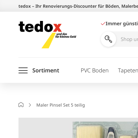
Zum
tedox – Ihr Renovierungs-Discounter für Böden, Malerb
Inhalt
springen
Immer günst
Shop
und
Ratgeber
Sortiment
PVC Boden
Tapete
durchsuchen
Startseite
Maler Pinsel Set 5 teilig