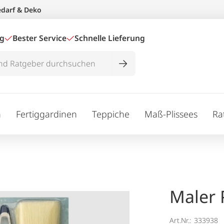
edarf & Deko
ig
Bester Service
Schnelle Lieferung
n
Fertiggardinen
Teppiche
Maß-Plissees
Ra
Maler P
Art.Nr.:
333938