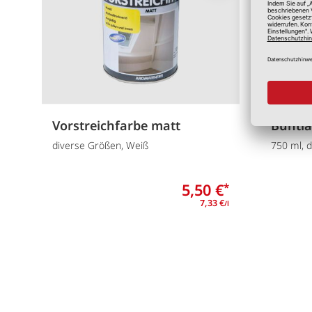
Vorstreichfarbe matt
Buntla
diverse Größen, Weiß
750 ml, 
5,50 €
*
7,33 €
/l