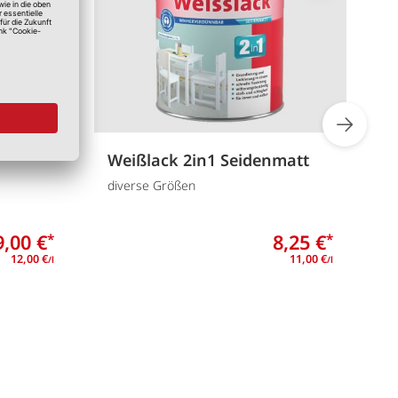
Weißlack 2in1 Seidenmatt
H
g
diverse Größen
d
9,00 €
8,25 €
*
*
12,00 €
11,00 €
/l
/l