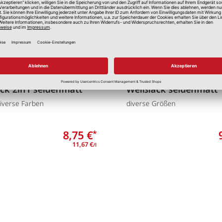
ck 2in1 seidenmatt
Weißlack seidenmatt
diverse Farben
diverse Größen
8,75 €
*
11,67 €
/l