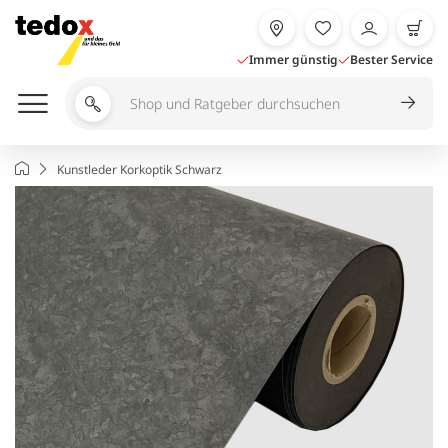
Zum
Inhalt
springen
Immer günstig
Bester Service
Shop
und
Ratgeber
Startseite
Kunstleder Korkoptik Schwarz
durchsuchen