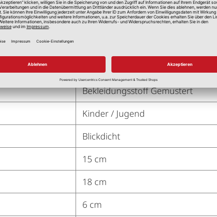
140,00 cm
Weiß
100 % Baumwolle
Bekleidungsstoff Gemustert
Kinder / Jugend
Blickdicht
15 cm
18 cm
6 cm