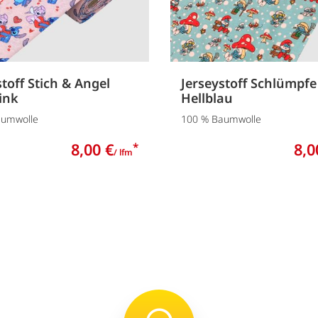
stoff Stich & Angel
Jerseystoff Schlümpfe
ink
Hellblau
aumwolle
100 % Baumwolle
8,00 €
8,0
*
/ lfm