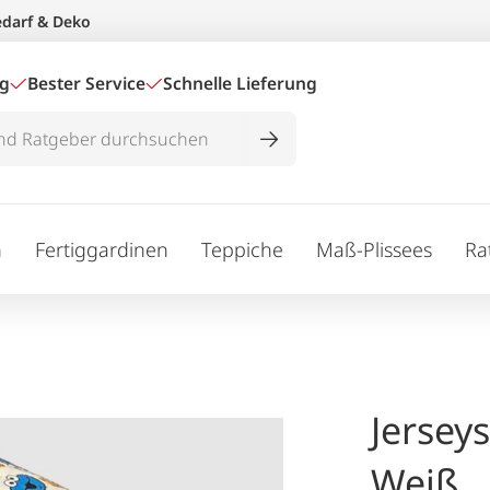
edarf & Deko
ig
Bester Service
Schnelle Lieferung
n
Fertiggardinen
Teppiche
Maß-Plissees
Ra
Jersey
Weiß