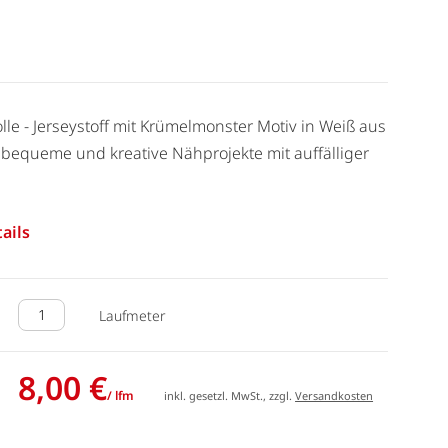
e - Jerseystoff mit Krümelmonster Motiv in Weiß aus
bequeme und kreative Nähprojekte mit auffälliger
ails
Laufmeter
8,00 €
/ lfm
inkl. gesetzl. MwSt., zzgl.
Versandkosten