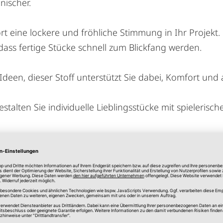
nischer.
t eine lockere und fröhliche Stimmung in Ihr Projekt. 
dass fertige Stücke schnell zum Blickfang werden.
Ideen, dieser Stoff unterstützt Sie dabei, Komfort und 
stalten Sie individuelle Lieblingsstücke mit spielerisc
um Lizenzware. Die gewerbliche Verarbeitung und Nutzun
Faden- und Musterverlauf voneinander abweichen.
nd aus Gründen unterschiedlicher Monitorfabrikate v
eren.