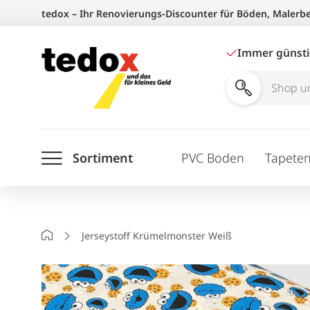
Zum
tedox – Ihr Renovierungs-Discounter für Böden, Malerb
Inhalt
springen
Immer günst
Shop
und
Ratgeber
Sortiment
PVC Boden
Tapete
durchsuchen
Startseite
Jerseystoff Krümelmonster Weiß