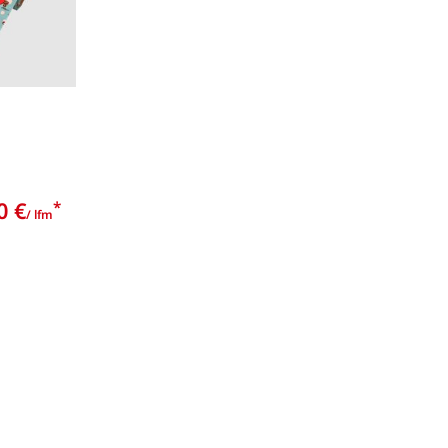
0 €
*
/ lfm