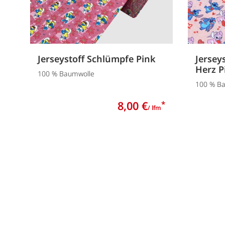
Jerseystoff Schlümpfe Pink
Jersey
Herz P
100 % Baumwolle
100 % B
8,00 €
*
/ lfm