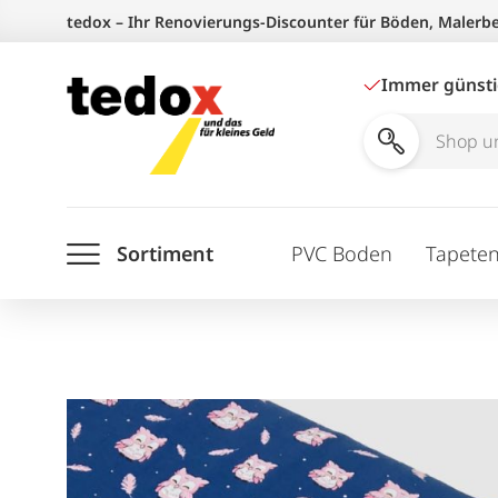
Zum
tedox – Ihr Renovierungs-Discounter für Böden, Malerb
Inhalt
springen
Immer günst
Shop
und
Ratgeber
Sortiment
PVC Boden
Tapete
durchsuchen