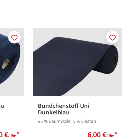
Merken
Merken
au
Bündchenstoff Uni
Dunkelblau
95 % Baumwolle, 5 % Elastan
0 €
6,00 €
*
*
/ lfm
/ lfm