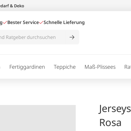
edarf & Deko
ig
Bester Service
Schnelle Lieferung
n
Fertiggardinen
Teppiche
Maß-Plissees
Ra
Jersey
Rosa