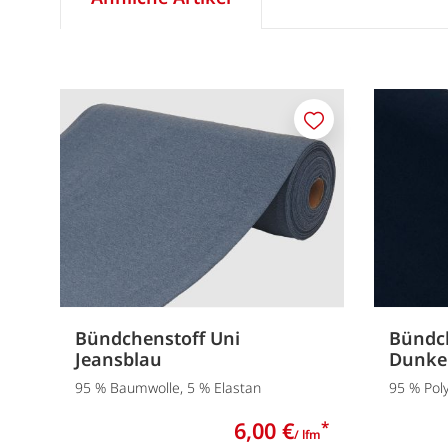
Merken
Bündchenstoff Uni
Bündch
Jeansblau
Dunke
95 % Baumwolle, 5 % Elastan
95 % Poly
6,00 €
*
/ lfm