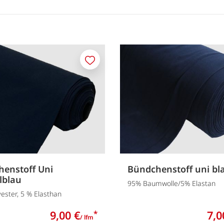
Merken
enstoff Uni
Bündchenstoff uni bl
lblau
95% Baumwolle/5% Elastan
ester, 5 % Elasthan
9,00 €
7,0
*
/ lfm