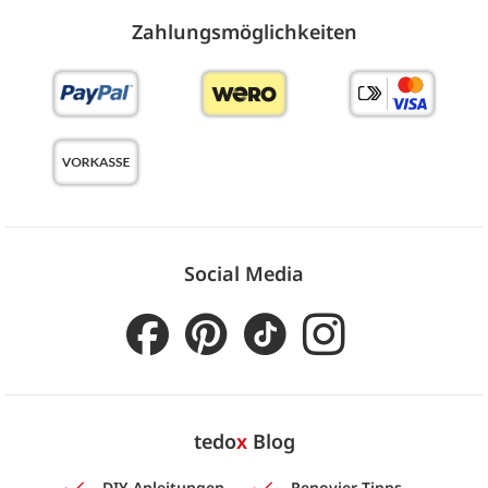
Zahlungs­möglich­keiten
Social Media
tedo
x
Blog
DIY-Anleitungen
Renovier-Tipps