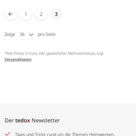
Seite
You're currently reading page
1
2
3
Seite
Zurück
Seite
Seite
Zeige
36
pro Seite
*Alle Preise in Euro, inkl. gesetzlicher Mehrwertsteuer, zzgl.
Versandkosten
Der
tedo
x
Newsletter
Tipps und Tricks rund um die Themen Heimwerken,