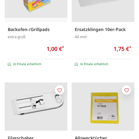
Backofen-/Grillpads
Ersatzklingen 10er-Pack
extra groß
40 mm
1,00 €
*
1,75 €
*
In Filiale erhältlich
In Filiale erhältlich
Merken
Merk
Glasschaber
Allzwecktücher