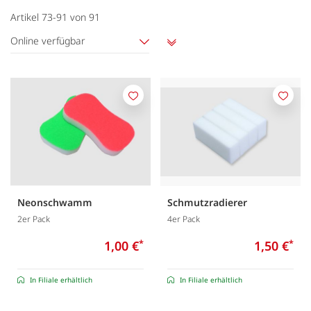
Artikel
73
-
91
von
91
Online verfügbar
Aufsteigend
sortieren
Merken
Merk
Neonschwamm
Schmutzradierer
2er Pack
4er Pack
1,00 €
*
1,50 €
*
In Filiale erhältlich
In Filiale erhältlich