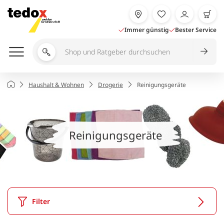
Zum
Inhalt
springen
Immer günstig
Bester Service
Shop
und
Ratgeber
Startseite
Haushalt & Wohnen
Drogerie
Reinigungsgeräte
durchsuchen
Reinigungsgeräte
Filter