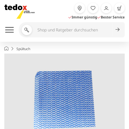
Zum
Inhalt
springen
Immer günstig
Bester Service
Shop
und
Ratgeber
Startseite
Spültuch
durchsuchen