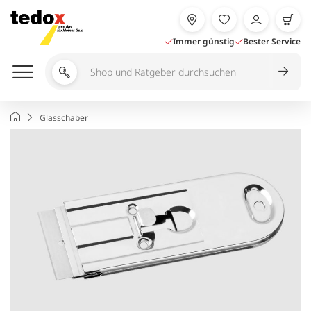
Zum
Inhalt
springen
Immer günstig
Bester Service
Shop
und
Ratgeber
Startseite
Glasschaber
durchsuchen