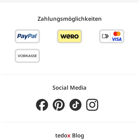
Zahlungs­möglich­keiten
Social Media
tedo
x
Blog