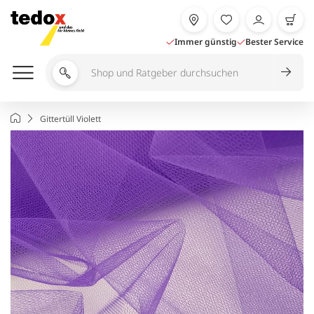
Zum
Inhalt
springen
Immer günstig
Bester Service
Shop
und
Ratgeber
Startseite
Gittertüll Violett
durchsuchen