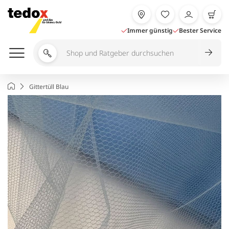
Zum
Inhalt
springen
Immer günstig
Bester Service
Shop
und
Ratgeber
Startseite
Gittertüll Blau
durchsuchen