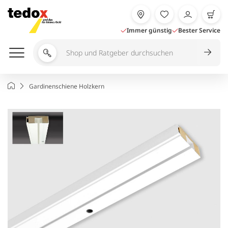
Zum
Inhalt
springen
Immer günstig
Bester Service
Shop
und
Ratgeber
Startseite
Gardinenschiene Holzkern
durchsuchen