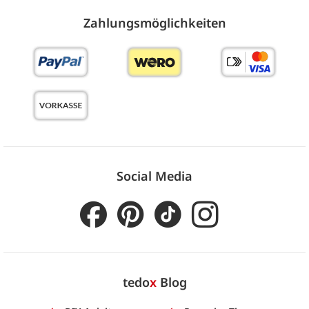
Zahlungs­möglich­keiten
Social Media
tedo
x
Blog