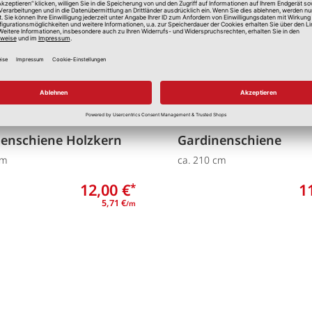
enschiene Holzkern
Gardinenschiene
cm
ca. 210 cm
12,00 €
1
*
5,71 €
/m