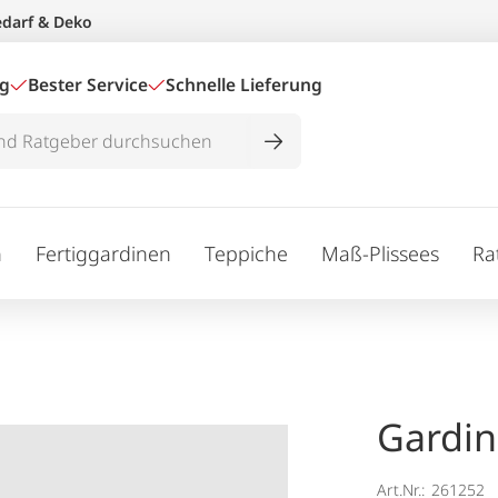
edarf & Deko
ig
Bester Service
Schnelle Lieferung
n
Fertiggardinen
Teppiche
Maß-Plissees
Ra
Gardin
Art.Nr.:
261252