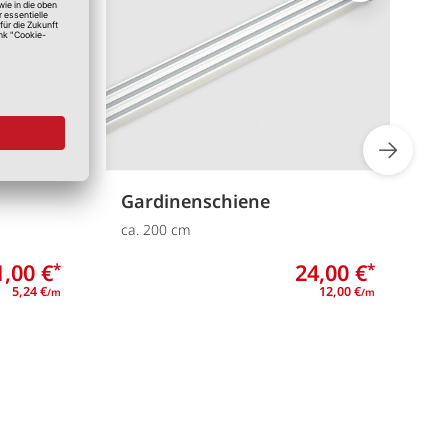
Gardinenschiene
G
ca. 200 cm
c
1,00 €
24,00 €
*
*
5,24 €
12,00 €
/m
/m