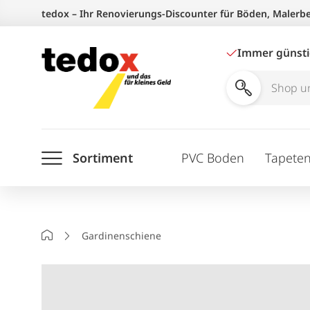
Zum
tedox – Ihr Renovierungs-Discounter für Böden, Malerb
Inhalt
springen
Immer günst
Shop
und
Ratgeber
Sortiment
PVC Boden
Tapete
durchsuchen
Startseite
Gardinenschiene