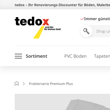
Zum
tedox – Ihr Renovierungs-Discounter für Böden, Malerb
Inhalt
springen
Immer günst
Shop
und
Ratgeber
Sortiment
PVC Boden
Tapete
durchsuchen
Startseite
Frottierserie Premium Plus