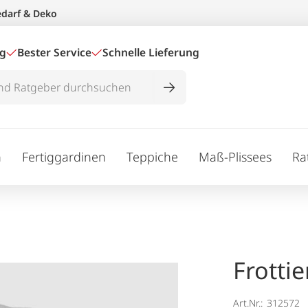
edarf & Deko
ig
Bester Service
Schnelle Lieferung
n
Fertiggardinen
Teppiche
Maß-Plissees
Ra
Frotti
Art.Nr.:
312572