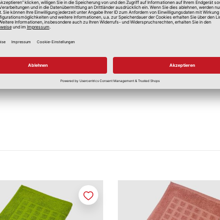
hen
Merken