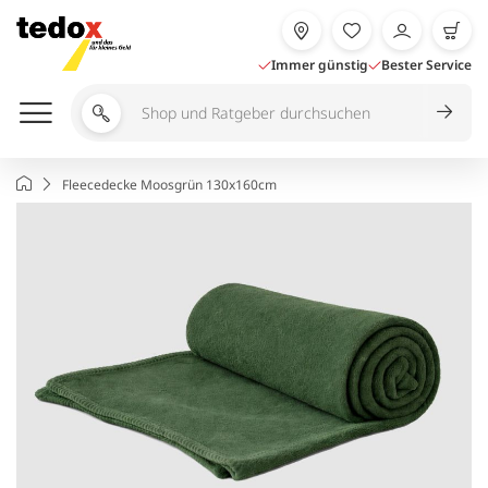
Zum
Inhalt
springen
Immer günstig
Bester Service
Shop
und
Ratgeber
Startseite
Fleecedecke Moosgrün 130x160cm
durchsuchen