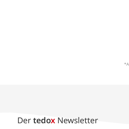
*A
Der
tedo
x
Newsletter