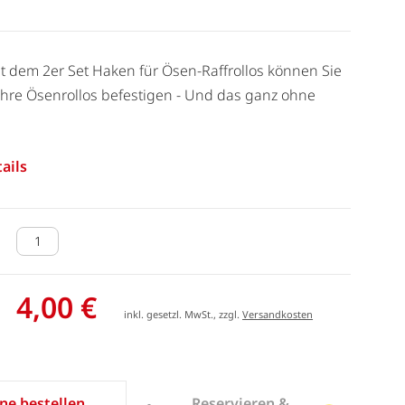
t dem 2er Set Haken für Ösen-Raffrollos können Sie
Ihre Ösenrollos befestigen - Und das ganz ohne
ails
4,00 €
inkl. gesetzl. MwSt., zzgl.
Versandkosten
Reservieren &
ne bestellen