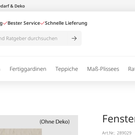
edarf & Deko
ig
Bester Service
Schnelle Lieferung
n
Fertiggardinen
Teppiche
Maß-Plissees
Ra
Fenste
Art.Nr.:
289029