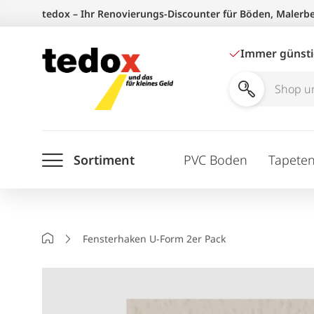
Zum
tedox – Ihr Renovierungs-Discounter für Böden, Malerb
Inhalt
springen
Immer günst
Shop
und
Ratgeber
Sortiment
PVC Boden
Tapete
durchsuchen
Startseite
Fensterhaken U-Form 2er Pack