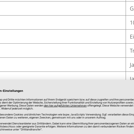
G
1
E
T
J
J
J
J
J