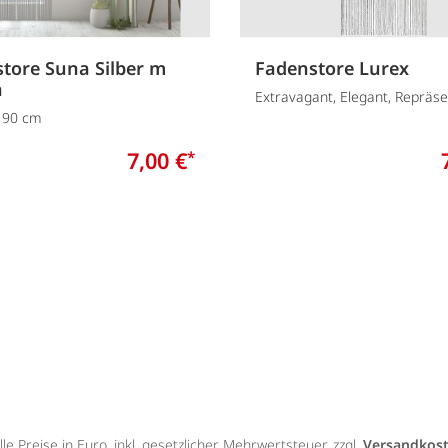
tore Suna Silber m
Fadenstore Lurex
n
Extravagant, Elegant, Repräse
x 90 cm
7,00 €
*
lle Preise in Euro, inkl. gesetzlicher Mehrwertsteuer, zzgl.
Versandkos