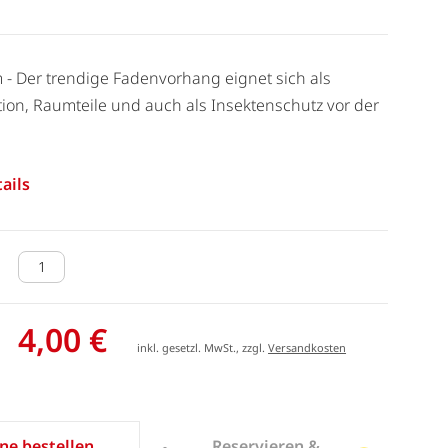
m - Der trendige Fadenvorhang eignet sich als
ion, Raumteile und auch als Insektenschutz vor der
ails
4,00 €
inkl. gesetzl. MwSt., zzgl.
Versandkosten
Reservieren &
ne bestellen