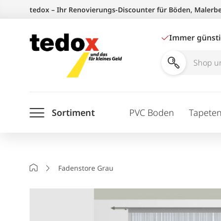
Zum
tedox – Ihr Renovierungs-Discounter für Böden, Malerb
Inhalt
springen
Immer günst
Shop
und
Ratgeber
Sortiment
PVC Boden
Tapete
durchsuchen
Startseite
Fadenstore Grau