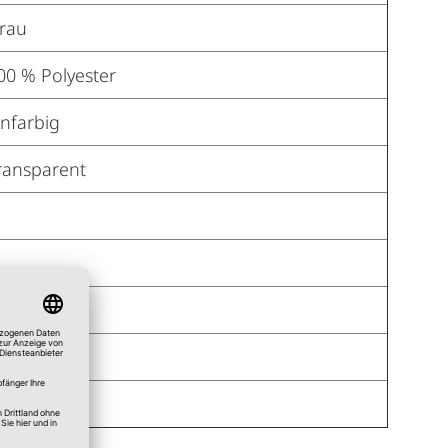
rau
00 % Polyester
infarbig
ransparent
a
a
a
a
a