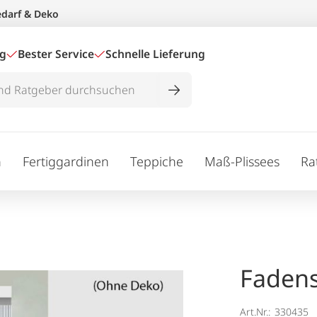
edarf & Deko
ig
Bester Service
Schnelle Lieferung
n
Fertiggardinen
Teppiche
Maß-Plissees
Ra
Fadens
Art.Nr.:
330435