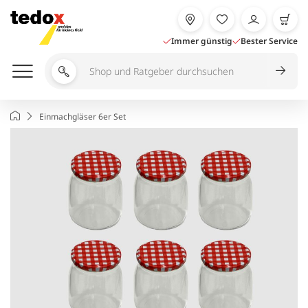
Zum
Inhalt
springen
Immer günstig
Bester Service
Shop
und
Ratgeber
Startseite
Einmachgläser 6er Set
durchsuchen