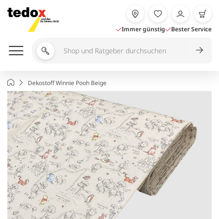
Zum
Inhalt
springen
Immer günstig
Bester Service
Shop
und
Ratgeber
Startseite
Dekostoff Winnie Pooh Beige
durchsuchen