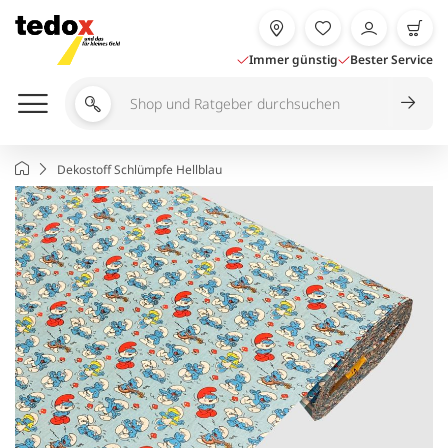
Zum
Inhalt
springen
Immer günstig
Bester Service
Shop
und
Ratgeber
Startseite
Dekostoff Schlümpfe Hellblau
durchsuchen