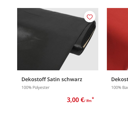
Merken
Dekostoff Satin schwarz
Dekost
100% Polyester
100% Ba
3,00 €
*
/ lfm