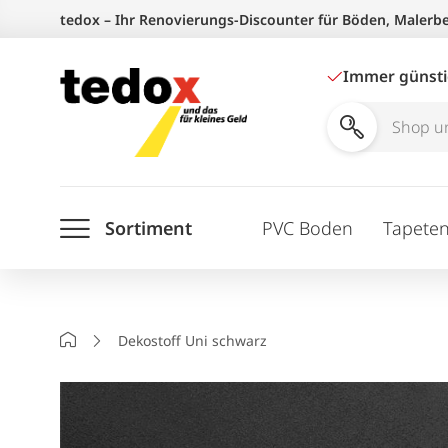
Zum
tedox – Ihr Renovierungs-Discounter für Böden, Malerb
Inhalt
springen
Immer günst
Shop
und
Ratgeber
Sortiment
PVC Boden
Tapete
durchsuchen
Startseite
Dekostoff Uni schwarz