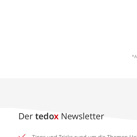
*A
Der
tedo
x
Newsletter