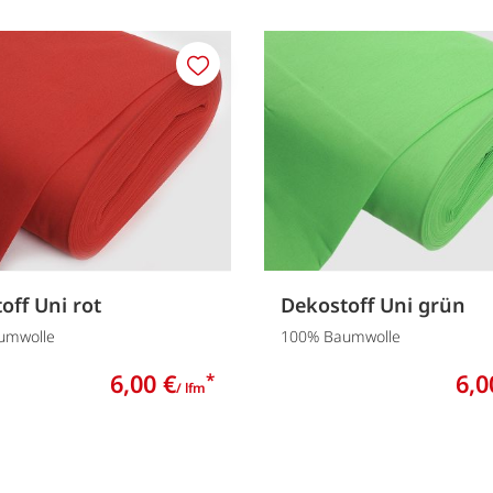
Merken
off Uni rot
Dekostoff Uni grün
umwolle
100% Baumwolle
6,00 €
6,0
*
/ lfm