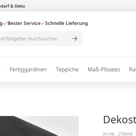
edarf & Deko
ig
Bester Service
Schnelle Lieferung
n
Fertiggardinen
Teppiche
Maß-Plissees
Ra
Dekost
Art.Nr.:
270694