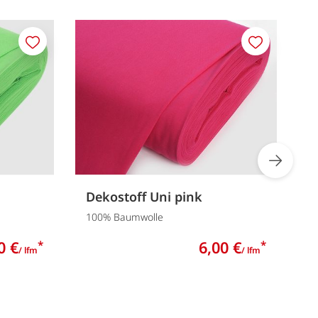
Merken
Merken
Dekostoff Uni pink
D
100% Baumwolle
1
0 €
6,00 €
*
*
/ lfm
/ lfm