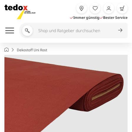
Zum
Inhalt
springen
Immer günstig
Bester Service
Shop
und
Ratgeber
Startseite
Dekostoff Uni Rost
durchsuchen