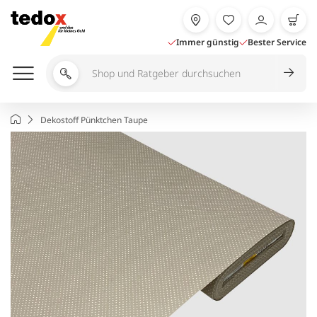
Zum
Inhalt
springen
Immer günstig
Bester Service
Shop
und
Ratgeber
Startseite
Dekostoff Pünktchen Taupe
durchsuchen