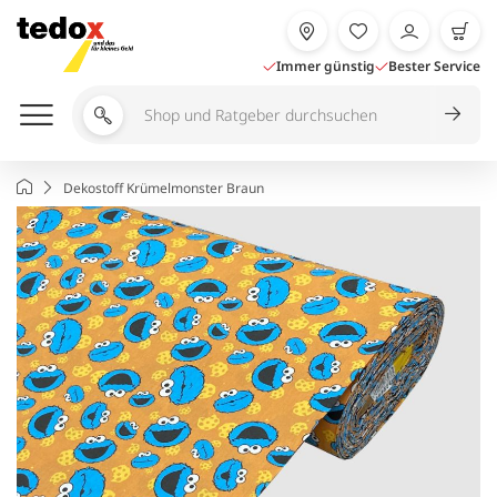
Zum
Inhalt
springen
Immer günstig
Bester Service
Shop
und
Ratgeber
Startseite
Dekostoff Krümelmonster Braun
durchsuchen