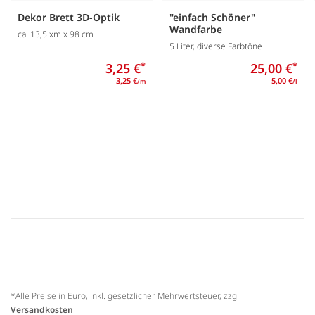
Dekor Brett 3D-Optik
"einfach Schöner"
Wandfarbe
ca. 13,5 xm x 98 cm
5 Liter, diverse Farbtöne
3,25 €
*
25,00 €
*
3,25 €
5,00 €
/m
/l
*Alle Preise in Euro, inkl. gesetzlicher Mehrwertsteuer, zzgl.
Versandkosten