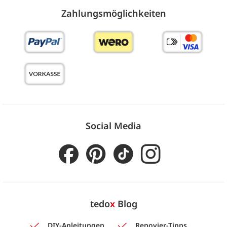
Zahlungs­möglich­keiten
Social Media
tedo
x
Blog
DIY-Anleitungen
Renovier-Tipps