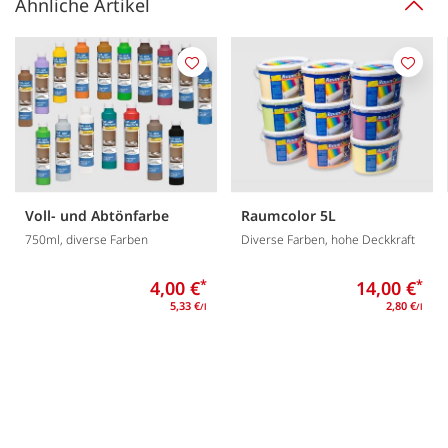
Ähnliche Artikel
Merken
Merk
Voll- und Abtönfarbe
Raumcolor 5L
750ml, diverse Farben
Diverse Farben, hohe Deckkraft
4,00 €
*
14,00 €
*
5,33 €
2,80 €
/l
/l