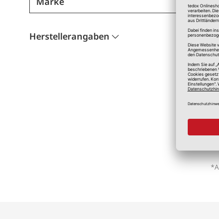
Marke
Herstellerangaben
*A