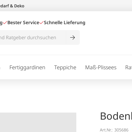
edarf & Deko
ig
Bester Service
Schnelle Lieferung
n
Fertiggardinen
Teppiche
Maß-Plissees
Ra
Bodenb
Art.Nr.:
305686