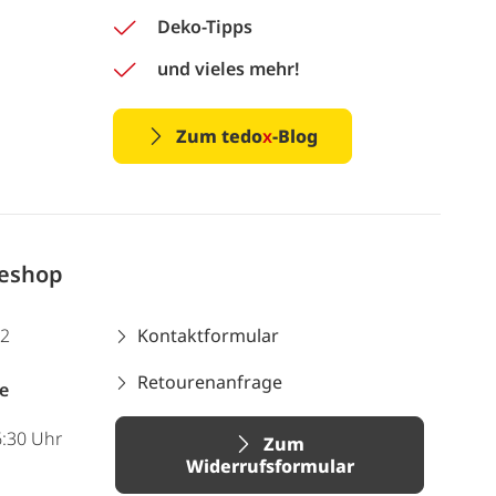
Deko-Tipps
und vieles mehr!
Zum tedo
x
-Blog
neshop
12
Kontaktformular
Retourenanfrage
e
6:30 Uhr
Zum
Widerrufsformular