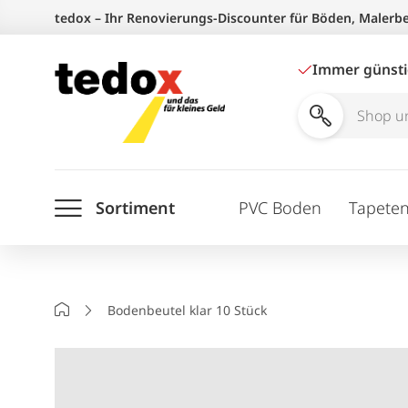
Zum
tedox – Ihr Renovierungs-Discounter für Böden, Malerb
Inhalt
springen
Immer günst
Shop
und
Ratgeber
Sortiment
PVC Boden
Tapete
durchsuchen
Startseite
Bodenbeutel klar 10 Stück