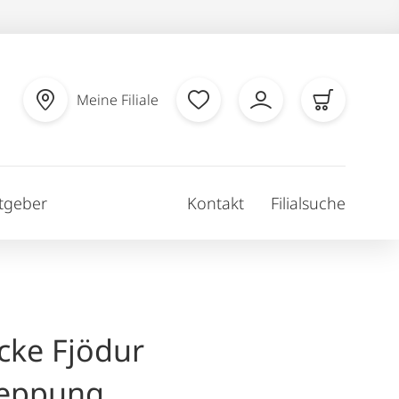
Meine Filiale
tgeber
Kontakt
Filialsuche
cke Fjödur
teppung