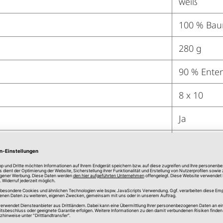
weiß
100 % Bau
280 g
90 % Ente
8 x 10
Ja
Ja
Ja
Ja
Ja