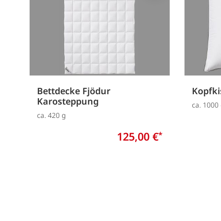
Bettdecke Fjödur
Kopfki
Karosteppung
ca. 1000
ca. 420 g
125,00 €
*