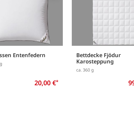
ssen Entenfedern
Bettdecke Fjödur
Karosteppung
 g
ca. 360 g
20,00 €
9
*