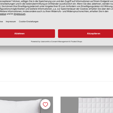
spruchung
Ja
Ja
Merken