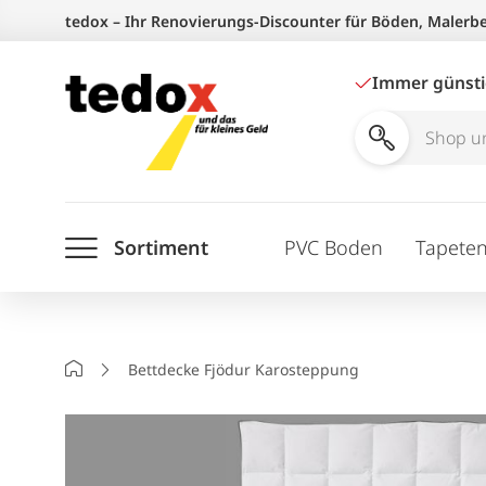
Zum
tedox – Ihr Renovierungs-Discounter für Böden, Malerb
Inhalt
springen
Immer günst
Shop
und
Ratgeber
Sortiment
PVC Boden
Tapete
durchsuchen
Startseite
Bettdecke Fjödur Karosteppung