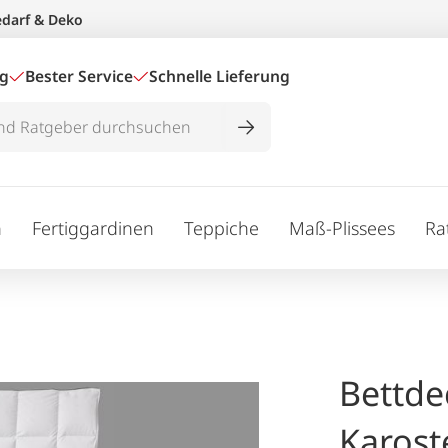
edarf & Deko
ig
Bester Service
Schnelle Lieferung
n
Fertiggardinen
Teppiche
Maß-Plissees
Ra
Bettde
Karos