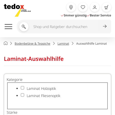
Zum
Inhalt
springen
Immer günstig
Bester Service
Shop
und
Ratgeber
Home
Bodenbeläge & Teppiche
Laminat
Auswahlhilfe Laminat
durchsuchen
Page
Laminat-Auswahlhilfe
Kategorie
Laminat Holzoptik
Laminat Fliesenoptik
Stärke