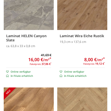
Laminat HELEN Canyon
Laminat Wira Eiche Rustik
Slate
19,3 cm x 137,6 cm
ca. 63,8 x 33 x 0,8 cm
41,69 €
8,00 €
*
16,00 €
*
/m
2
/m
2
19,12 €
*
37,06 €
*
Paketpreis:
Paketpreis:
Online verfügbar
Online verfügbar
In Filiale erhältlich
In Filiale erhältlich