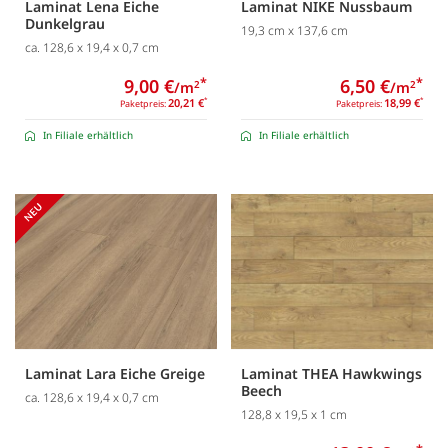
Laminat Lena Eiche
Laminat NIKE Nussbaum
Dunkelgrau
19,3 cm x 137,6 cm
ca. 128,6 x 19,4 x 0,7 cm
9,00 €
*
6,50 €
*
/m
/m
2
2
20,21 €
*
18,99 €
*
Paketpreis:
Paketpreis:
In Filiale erhältlich
In Filiale erhältlich
Laminat Lara Eiche Greige
Laminat THEA Hawkwings
Beech
ca. 128,6 x 19,4 x 0,7 cm
128,8 x 19,5 x 1 cm