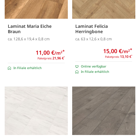
Laminat Maria Eiche
Laminat Felicia
Braun
Herringbone
ca. 128,6 x 19,4 x 0,8 cm
ca. 63 x 12,6 x 0,8 cm
15,00 €
*
/m
2
11,00 €
*
/m
2
13,10 €
*
Paketpreis:
21,96 €
*
Paketpreis:
Online verfügbar
In Filiale erhältlich
In Filiale erhältlich