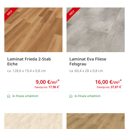
Laminat Frieda 2-Stab
Laminat Eva Fliese
Eiche
Felsgrau
ca. 128,6 x 19,4 x 0,8 cm
ca. 60,4 x 28 x 0,8 cm
9,00 €
*
16,00 €
*
/m
/m
2
2
17,96 €
*
37,87 €
*
Paketpreis:
Paketpreis:
In Filiale erhältlich
In Filiale erhältlich