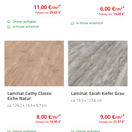
11,00 €
*
/m
2
6,00 €
*
/m
2
29,63 €
*
Paketpreis:
14,20 €
*
Paketpreis:
Online verfügbar
In Filiale erhältlich
In Filiale erhältlich
Laminat Cathy Classic
Laminat Sarah Kiefer Grau
Eiche Natur
ca. 19,3 x 127,6 cm
ca. 129,2 x 19,3 x 0,7 cm
8,00 €
*
9,00 €
*
/m
/m
2
2
19,95 €
*
21,57 €
*
Paketpreis:
Paketpreis:
Online verfügbar
Online verfügbar