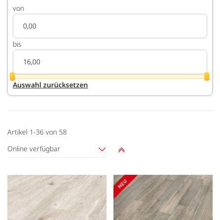
von
bis
Auswahl zurücksetzen
Artikel
1
-
36
von
58
Online verfügbar
Absteigend
sortieren