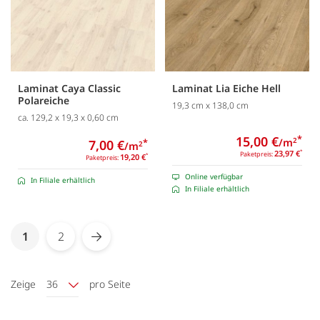
Laminat Caya Classic
Laminat Lia Eiche Hell
Polareiche
19,3 cm x 138,0 cm
ca. 129,2 x 19,3 x 0,60 cm
15,00 €
*
/m
2
7,00 €
*
/m
2
23,97 €
*
Paketpreis:
19,20 €
*
Paketpreis:
Online verfügbar
In Filiale erhältlich
In Filiale erhältlich
Seite
You're currently reading page
1
2
Seite
Seite
Weiter
Zeige
36
pro Seite