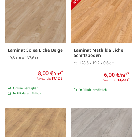
Laminat Solea Eiche Beige
Laminat Mathilda Eiche
Schiffsboden
19,3 cm x 137,6 cm
ca. 128,6 x 19,2 x 0,6 cm
8,00 €
*
/m
2
6,00 €
*
/m
2
19,12 €
*
Paketpreis:
14,20 €
*
Paketpreis:
Online verfügbar
In Filiale erhältlich
In Filiale erhältlich