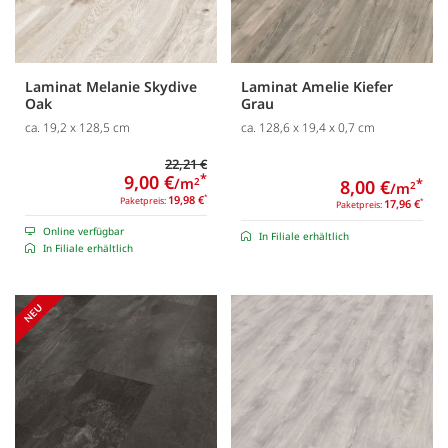
Laminat Melanie Skydive
Laminat Amelie Kiefer
Oak
Grau
ca. 19,2 x 128,5 cm
ca. 128,6 x 19,4 x 0,7 cm
22,21 €
9,00 €
*
/m
2
8,00 €
*
/m
2
19,98 €
*
Paketpreis:
17,96 €
*
Paketpreis:
Online verfügbar
In Filiale erhältlich
In Filiale erhältlich