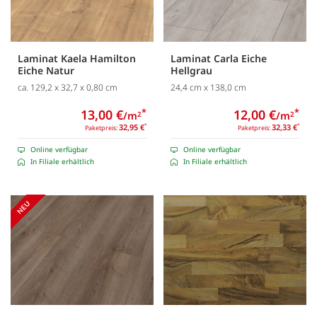
Laminat Kaela Hamilton
Laminat Carla Eiche
Eiche Natur
Hellgrau
ca. 129,2 x 32,7 x 0,80 cm
24,4 cm x 138,0 cm
13,00 €
*
12,00 €
*
/m
/m
2
2
32,95 €
*
32,33 €
*
Paketpreis:
Paketpreis:
Online verfügbar
Online verfügbar
In Filiale erhältlich
In Filiale erhältlich