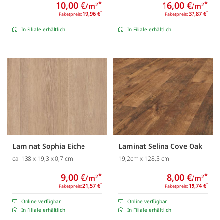
10,00 €
*
16,00 €
*
/m
/m
2
2
19,96 €
*
37,87 €
*
Paketpreis:
Paketpreis:
In Filiale erhältlich
In Filiale erhältlich
Laminat Sophia Eiche
Laminat Selina Cove Oak
ca. 138 x 19,3 x 0,7 cm
19,2cm x 128,5 cm
9,00 €
*
8,00 €
*
/m
/m
2
2
21,57 €
*
19,74 €
*
Paketpreis:
Paketpreis:
Online verfügbar
Online verfügbar
In Filiale erhältlich
In Filiale erhältlich