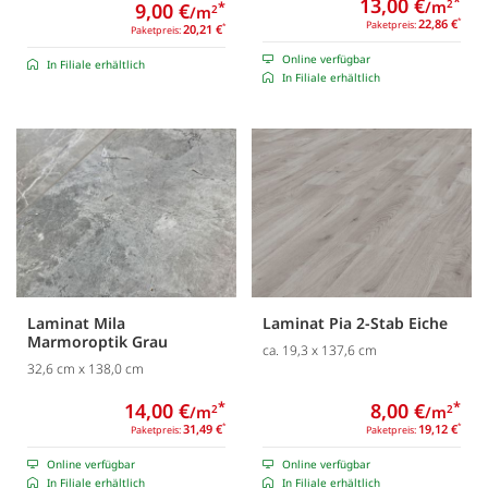
13,00 €
*
/m
2
9,00 €
*
/m
2
22,86 €
*
Paketpreis:
20,21 €
*
Paketpreis:
Online verfügbar
In Filiale erhältlich
In Filiale erhältlich
Laminat Mila
Laminat Pia 2-Stab Eiche
Marmoroptik Grau
ca. 19,3 x 137,6 cm
32,6 cm x 138,0 cm
14,00 €
*
8,00 €
*
/m
/m
2
2
31,49 €
*
19,12 €
*
Paketpreis:
Paketpreis:
Online verfügbar
Online verfügbar
In Filiale erhältlich
In Filiale erhältlich