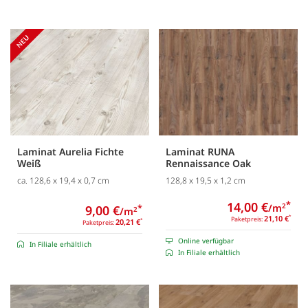
Laminat Aurelia Fichte
Laminat RUNA
Weiß
Rennaissance Oak
ca. 128,6 x 19,4 x 0,7 cm
128,8 x 19,5 x 1,2 cm
14,00 €
*
/m
2
9,00 €
*
/m
2
21,10 €
*
Paketpreis:
20,21 €
*
Paketpreis:
Online verfügbar
In Filiale erhältlich
In Filiale erhältlich