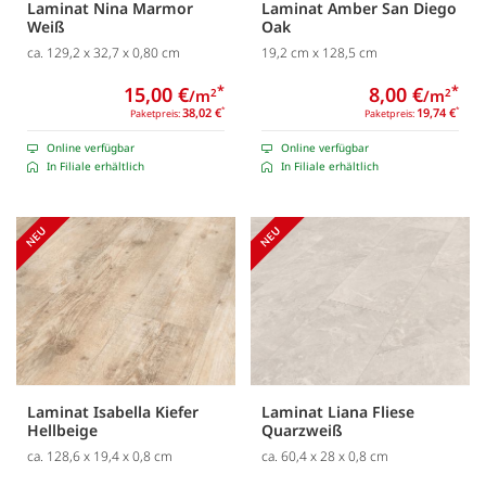
Laminat Nina Marmor
Laminat Amber San Diego
Weiß
Oak
ca. 129,2 x 32,7 x 0,80 cm
19,2 cm x 128,5 cm
15,00 €
*
8,00 €
*
/m
/m
2
2
38,02 €
*
19,74 €
*
Paketpreis:
Paketpreis:
Online verfügbar
Online verfügbar
In Filiale erhältlich
In Filiale erhältlich
Laminat Isabella Kiefer
Laminat Liana Fliese
Hellbeige
Quarzweiß
ca. 128,6 x 19,4 x 0,8 cm
ca. 60,4 x 28 x 0,8 cm