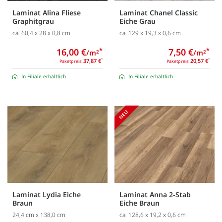
Laminat Alina Fliese
Laminat Chanel Classic
Graphitgrau
Eiche Grau
ca. 60,4 x 28 x 0,8 cm
ca. 129 x 19,3 x 0,6 cm
16,00 €
*
7,50 €
*
/m
/m
2
2
37,87 €
*
20,57 €
*
Paketpreis:
Paketpreis:
In Filiale erhältlich
In Filiale erhältlich
Laminat Lydia Eiche
Laminat Anna 2-Stab
Braun
Eiche Braun
24,4 cm x 138,0 cm
ca. 128,6 x 19,2 x 0,6 cm