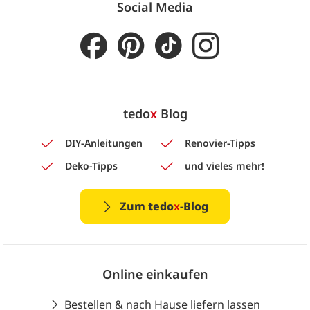
Social Media
tedo
x
Blog
DIY-Anleitungen
Renovier-Tipps
Deko-Tipps
und vieles mehr!
Zum tedo
x
-Blog
Online einkaufen
Bestellen & nach Hause liefern lassen