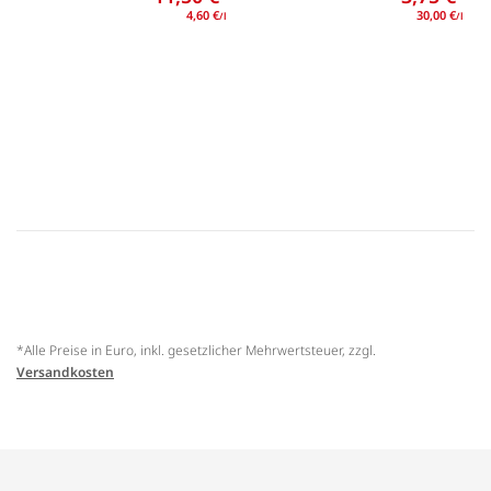
4,60 €
30,00 €
/l
/l
*Alle Preise in Euro, inkl. gesetzlicher Mehrwertsteuer, zzgl.
Versandkosten