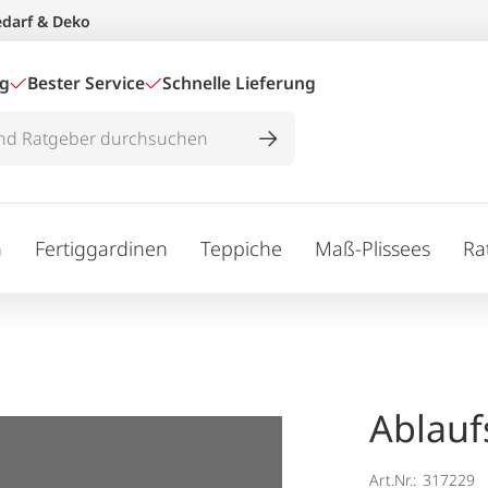
edarf & Deko
ig
Bester Service
Schnelle Lieferung
n
Fertiggardinen
Teppiche
Maß-Plissees
Ra
Ablauf
Art.Nr.:
317229