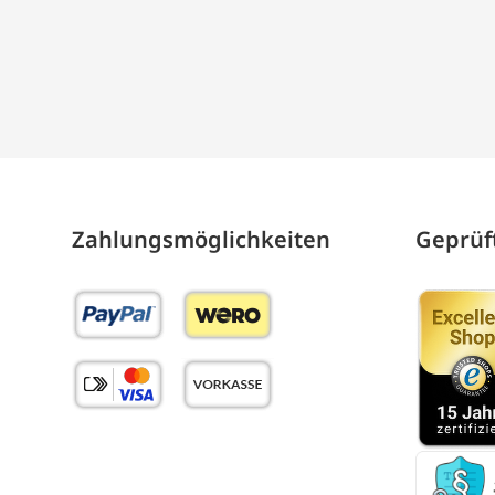
Zahlungs­möglich­keiten
Geprüft