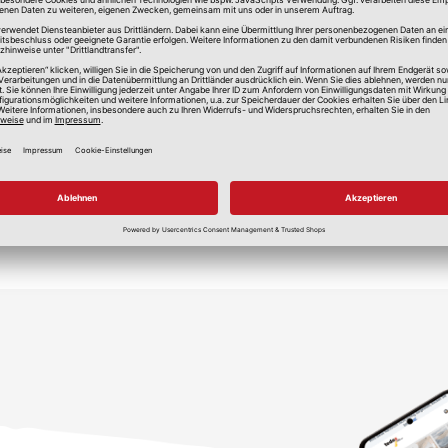
lle Preise in Euro, inkl. gesetzlicher Mehrwertsteuer, zzgl.
Versandkos