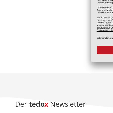
*A
Der
tedo
x
Newsletter