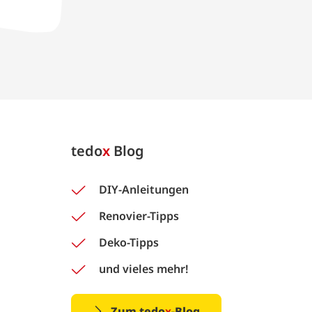
tedo
x
Blog
DIY-Anleitungen
Renovier-Tipps
Deko-Tipps
und vieles mehr!
Zum tedo
x
-Blog