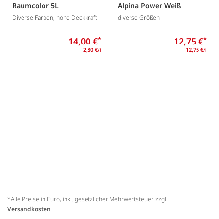
Raumcolor 5L
Alpina Power Weiß
Diverse Farben, hohe Deckkraft
diverse Größen
14,00 €
*
12,75 €
*
2,80 €
12,75 €
/l
/l
*Alle Preise in Euro, inkl. gesetzlicher Mehrwertsteuer, zzgl.
Versandkosten