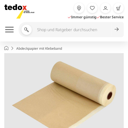
Zum
Inhalt
springen
Immer günstig
Bester Service
Shop
und
Ratgeber
Startseite
Abdeckpapier mit Klebeband
durchsuchen