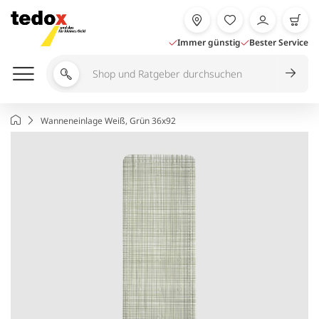
Zum
Inhalt
springen
Immer günstig
Bester Service
Shop
und
Ratgeber
Startseite
Wanneneinlage Weiß, Grün 36x92
durchsuchen