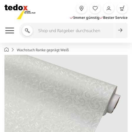
Zum
Inhalt
springen
Immer günstig
Bester Service
Shop
und
Ratgeber
Startseite
Wachstuch Ranke geprägt Weiß
durchsuchen