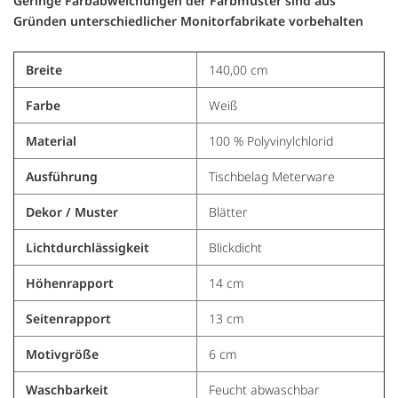
Geringe Farbabweichungen der Farbmuster sind aus
Gründen unterschiedlicher Monitorfabrikate vorbehalten
Breite
140,00 cm
Farbe
Weiß
Material
100 % Polyvinylchlorid
Ausführung
Tischbelag Meterware
Dekor / Muster
Blätter
Lichtdurchlässigkeit
Blickdicht
Höhenrapport
14 cm
Seitenrapport
13 cm
Motivgröße
6 cm
Waschbarkeit
Feucht abwaschbar