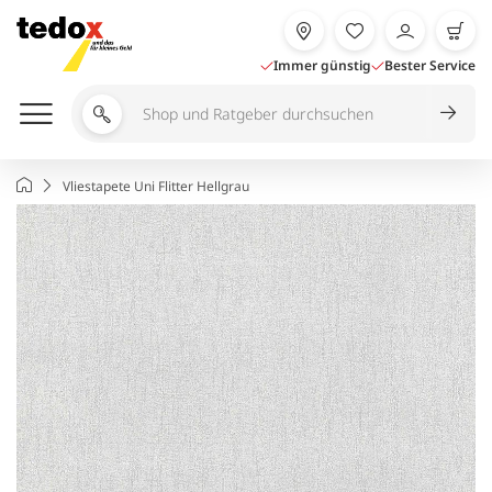
Zum
Inhalt
springen
Immer günstig
Bester Service
Shop
und
Ratgeber
Startseite
Vliestapete Uni Flitter Hellgrau
durchsuchen