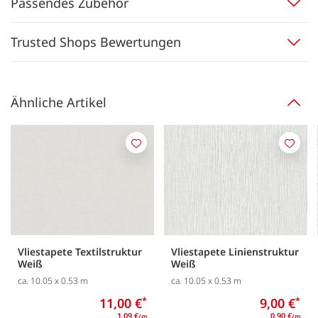
Passendes Zubehör
Trusted Shops Bewertungen
Ähnliche Artikel
Merken
Merk
Vliestapete Textilstruktur
Vliestapete Linienstruktur
Weiß
Weiß
ca. 10.05 x 0.53 m
ca. 10.05 x 0.53 m
11,00 €
*
9,00 €
*
1,09 €
0,90 €
/m
/m