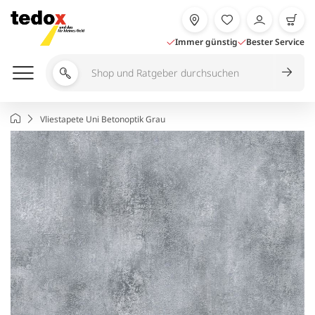
Zum
Inhalt
springen
Immer günstig
Bester Service
Shop
und
Ratgeber
Startseite
Vliestapete Uni Betonoptik Grau
durchsuchen