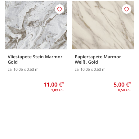
Merken
Merk
Vliestapete Stein Marmor
Papiertapete Marmor
Gold
Weiß, Gold
ca. 10,05 x 0,53 m
ca. 10,05 x 0,53 m
11,00 €
*
5,00 €
*
1,09 €
0,50 €
/m
/m