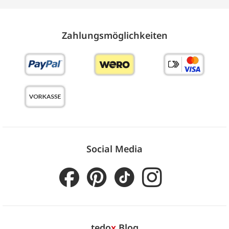
Zahlungs­möglich­keiten
Social Media
tedo
x
Blog